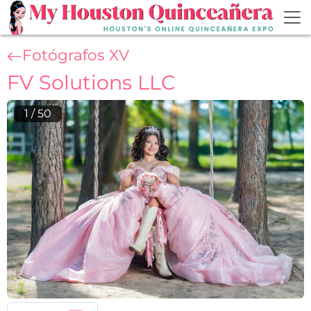
Skip to main content
Fotógrafos XV
FV Solutions LLC
1
/
50