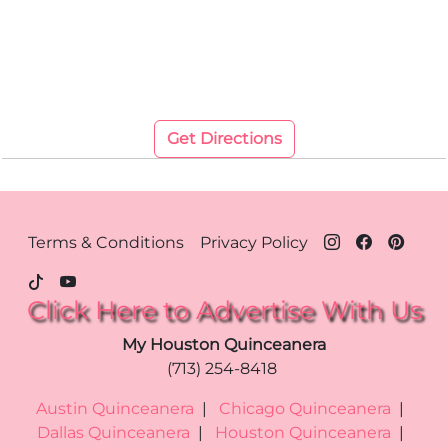
Get Directions
Footer Menu - Houston
Terms & Conditions
Privacy Policy
Click Here to Advertise With Us
My Houston Quinceanera
(713) 254-8418
Austin Quinceanera
|
Chicago Quinceanera
|
Dallas Quinceanera
|
Houston Quinceanera
|